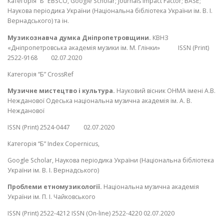
Категорія “Б” EBSCO, Google Scholar; Journals Impact Factor; BASE;
Наукова періодика України (Національна бібліотека України ім. В. І.
Вернадського) та ін.
Музикознавча думка Дніпропетровщини.
КВНЗ
«Дніпропетровська академія музики ім. М. Глінки» ISSN (Print)
2522-9168 02.07.2020
Категорія “Б” CrossRef
Музичне мистецтво і культура.
Науковий вісник ОНМА імені А.В.
Нежданової Одеська національна музична академія ім. А. В.
Нежданової
ISSN (Print) 2524-0447 02.07.2020
Категорія “Б” Index Copernicus,
Google Scholar, Наукова періодика України (Національна бібліотека
України ім. В. І. Вернадського)
Проблеми етномузикології.
Національна музична академія
України ім. П. І. Чайковського
ISSN (Print) 2522-4212 ISSN (On-line) 2522-4220 02.07.2020