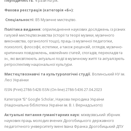
Періодичність:
4 рази на рік.
Фахова реєстрація (категорія «Б»):
Спеціальності:
B5 Музичне мистецтво.
Політика видання:
оприлюднення наукових досліджень із різних
галузей мистецтвознавства (історії та теорії музики, музичного
виконавства, органології тощо), праць із музичної педагогіки,
психології, філософії, естетики, а також рецензій, оглядів, музично-
критичних повідомлень, ювілейних статей, спогадів, перекладів та
ін., які висвітлюють актуальні події в музичному житті та актуалізують
ретроспективу національної культури.
Мистецтвознавчі та культурологічні студії.
Волинський НУ ім.
Лесі Українки
ISSN (Print) 2786-5428 ISSN (On-line) 2786-5436 27.04.2023
Категорія “Б” Google Scholar, Наукова періодика України
(Національна бібліотека України ім. В. І. Вернадського)
Актуальні питання гуманітарних наук
: міжвузівський збірник
наукових праць молодих вчених Дрогобицького державного
педагогічного університету імені Івана Франка Дрогобицький ДПУ