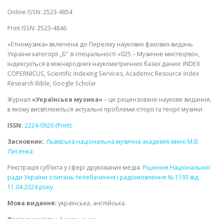
Online ISSN: 2523-4854
ФЕСТИВАЛІ-КОНКУРСИ
Print ISSN: 2523-4846
«Етномузика» включена до Переліку наукових фахових видань
України категорії „Б” зі спеціальності «025 – Музичне мистецтво»,
індексується в міжнародних наукометричних базах даних: INDEX
COPERNICUS, Scientific Indexing Services, Academic Resource Index
Research Bible, Google Scholar
Журнал
«Українська музика»
– це рецензоване наукове видання,
в якому висвітлюються актуальні проблеми історії та теорії музики.
ISSN:
2224-0926 (Print)
Засновник:
Львівська національна музична академія імені М.В.
Лисенка
Реєстрація суб’єкта у сфері друкованих медіа:
Рішення Національної
ради України з питань телебачення і радіомовлення № 1193 від
11.04.2024 року.
Мова видання:
українська, англійська.