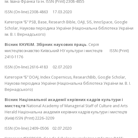
ім. Івана Франка та ін. ISSN (Print) 2308-4855
ISSN (On-line) 2308-4863 17.03.2020
Категорія “Б” PSB, Base, Research Bible, OAJI, SIS, InnoSpace, Google
Scholar, Наукова періодика України (Національна бібліотека України
ім. В. І. Вернадського)
Вісник КНУКіМ. Збірник наукових праць
. Серія
мистецтвознавство Київський НУ культури і мистецтв ISSN (Print)
2410-1176
ISSN (On-line) 2616-4183 02.07.2020
Категорія “Б” DOAJ, Index Copernicus, ResearchBib, Google Scholar,
Наукова періодика України (Національна бібліотека України ім. В. І.
Вернадського)
Вісник Національної академії керівних кадрів культури і
мистецтв
National Academy of Managerial Staff of Culture and Arts
Herald Національна академія керівних кадрів культури і мистецтв
(Київ) ISSN (Print) 2226–3209
ISSN (On-line) 2409–0506 02.07.2020