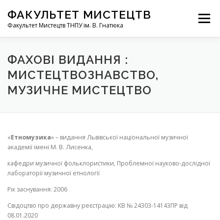
Skip
ФАКУЛЬТЕТ МИСТЕЦТВ
to
Menu
content
Факультет Мистецтв ТНПУ ім. В. Гнатюка
ГОЛОВНА СТОРІНКА
ФАКУЛЬТЕТ
КАФЕДРИ
ФАХОВІ ВИДАННЯ :
МИСТЕЦТВОЗНАВСТВО,
МУЗИЧНЕ МИСТЕЦТВО
НАВЧАННЯ
ART-МЕДІА
АБІТУРІЄНТУ
НОВИНИ ТА ПОДІЇ
СТУДЕНТСЬКИЙ АКТИВ
«
Етномузика
» – видання Львівської національної музичної
академії імені М. В. Лисенка,
кафедри музичної фольклористики, Проблемної науково-дослідної
АСПІРАНТУРА 025. МУЗИЧНЕ МИСТЕЦТВО
лабораторії музичної етнології
Рік заснування: 2006
ТВОРЧА ДІЯЛЬНІСТЬ АСПІРАНТІВ
Свідоцтво про державну реєстрацію: КВ № 24303-14143ПP від
08.01.2020